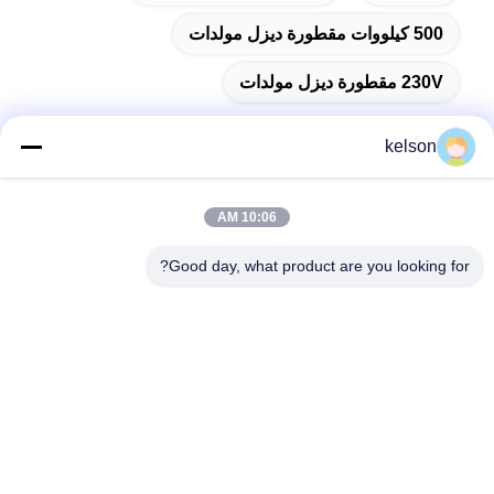
500 كيلووات مقطورة ديزل مولدات
230V مقطورة ديزل مولدات
kelson
اتصال سريع
10:06 AM
Good day, what product are you looking for?
العنوان
رقم 1 ، Xinglong 2nd Road ، منطقة Guanglong الصناعية ،
مدينة Chencun ، Shunde ، Foshan ، الصين.
الهاتف
86-137-9008-0227
البريد الإلكتروني
kelson@sunkings.cn