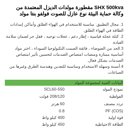
SHX 500kva مقطورة مولدات الديزل المعتمدة من
وكالة حماية البيئة نوع عازل للصوت فولفو بنتا مولد
1. مجال التطبيق: مناسبة للاستخدام في الهواء الطلق وأماكن إمدادات
الطاقة في الهواء الطلق.
2. كتلة عجلة قياسية ، إطار دعم ، عجلات توجيه ، قفل جر لضمان سلامة
القيادة.
3.
الحد من الضوضاء ، فائقة الصمت
.
التكنولوجيا السوداء ، اختر مواد
أساسية ممتازة ومنصات امتصاص الصدمات لتحسين تأثير امتصاص
الصدمات بشكل فعال.
4.
أنسنة وسهلة الاستخدام ومناسبة للتعدين وهندسة الطرق وغيرها من
الصناعات.
البيانات الفنية لمجموعة المولد
نموذج المولد
SCL60-550
الفولطية
208/120 فولت
تردد مصنف
60 هرتز
0.8
PF (COS)
قوة اولية
400 كيلو واط
الطاقة الاحتياطية
450 كيلو واط