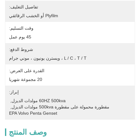
تفاصيل التغليف:
Plyfilm أو الخشب الرقائقي
وقت التسليم:
45 يوم عمل
شروط الدفع:
L / C ، T / T ، ويسترن يونيون ، موني جرام
القدرة على العرض:
20 مجموعة شهريا
إبراز:
60HZ 500kva مولدات الديزل
, 
مقطورة محمولة على مقطورة 500kva مولدات الديزل
, 
EPA Volvo Penta Genset
وصف المنتج