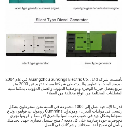
تأسست شركة Guangzhou Sunkings Electric Co. ، Ltd. في عام 2004 
، بدمج البحث والتطوير والبيع.تغطي شركتنا مساحة تزيد عن 2000 متر 
مربع.بفضل خبرتنا الوفيرة وموظفينا الدؤوب والعمل الدؤوب ، يمكننا تلبية 
المتطلبات المختلفة من أنواع مختلفة من العملاء.
قدرتنا الإنتاجية تصل إلى 1000 مجموعة في السنة.نحن منخرطون بشكل 
رئيسي في مولدات الديزل ، ومولدات Cummins ، ومولدات فولفو ، وتباع 
منتجاتنا بشكل جيد في جنوب غرب آسيا والشرق الأوسط وأفريقيا.نجري 
فحوصات جودة صارمة على كل دفعة / منتج.سنبذل قصارى جهدنا لخدمتك 
ونأمل أن نصبح أحد أصدقائك وشركائك في العمل.