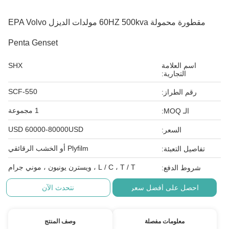
مقطورة محمولة 60HZ 500kva مولدات الديزل EPA Volvo
Penta Genset
اسم العلامة
SHX
التجارية:
SCF-550
رقم الطراز:
1 مجموعة
الـ MOQ:
USD 60000-80000USD
السعر:
Plyfilm أو الخشب الرقائقي
تفاصيل التعبئة:
L / C ، T / T ، ويسترن يونيون ، موني جرام
شروط الدفع:
احصل على أفضل سعر
نتحدث الآن
معلومات مفصلة
وصف المنتج