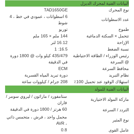
البيانات الفنية لمحرك الديزل
نوع المحرك
TAD1650GE
6 اسطوانات ، عمودي في خط ، 4
عدد الاسطوانات
شوط
طموح
توربو
تتحمل × السكتة الدماغية
144 ملم × 165 ملم
الإزاحة
16.12 لتر
نسبة الضغط
16.5: 1
رئيس الوزراء / الطاقة الاحتياطية
435/479 كيلو وات @ 1800 دورة
@ السرعة
في الدقيقة
محافظ السرعة
ECM
نظام التبريد
دورة تبريد المياه القسرية
استهلاك الوقود عند تحميل 100٪
208 جرام / كيلووات ساعة
البيانات الفنية للمولد
ستامفورد / ماراثون / ليروي سومر /
ماركة المولد الاختيارية
فاران
60 هرتز / 1800 دورة في الدقيقة
التردد / السرعة
محمل واحد ، فرش ، متحمس ذاتي
نوع المثير
، AVR
0.8
عامل القوى