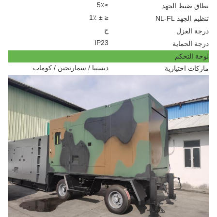
≥5٪
نطاق ضبط الجهد
≤ ± 1٪
تنظيم الجهد NL-FL
ح
درجة العزل
IP23
درجة الحماية
لوحة التحكم
ديسبيا / سمارتجين / كوماب
ماركات اختيارية