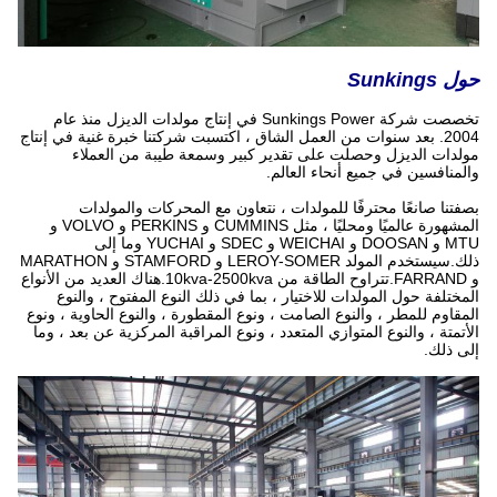
حول Sunkings
تخصصت شركة Sunkings Power في إنتاج مولدات الديزل منذ عام
2004. بعد سنوات من العمل الشاق ، اكتسبت شركتنا خبرة غنية في إنتاج
مولدات الديزل وحصلت على تقدير كبير وسمعة طيبة من العملاء
والمنافسين في جميع أنحاء العالم.
بصفتنا صانعًا محترفًا للمولدات ، نتعاون مع المحركات والمولدات
المشهورة عالميًا ومحليًا ، مثل CUMMINS و PERKINS و VOLVO و
MTU و DOOSAN و WEICHAI و SDEC و YUCHAI وما إلى
ذلك.سيستخدم المولد LEROY-SOMER و STAMFORD و MARATHON
و FARRAND.تتراوح الطاقة من 10kva-2500kva.هناك العديد من الأنواع
المختلفة حول المولدات للاختيار ، بما في ذلك النوع المفتوح ، والنوع
المقاوم للمطر ، والنوع الصامت ، ونوع المقطورة ، والنوع الحاوية ، ونوع
الأتمتة ، والنوع المتوازي المتعدد ، ونوع المراقبة المركزية عن بعد ، وما
إلى ذلك.