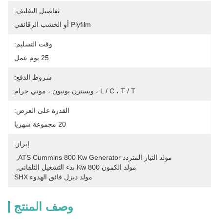
تفاصيل التغليف:
Plyfilm أو الخشب الرقائقي
وقت التسليم:
25 يوم عمل
شروط الدفع:
L / C ، T / T ، ويسترن يونيون ، موني جرام
القدرة على العرض:
20 مجموعة شهريا
إبراز:
مولد التيار المتردد ATS Cummins 800 Kw Generator
, 
مولد الكمون 800 Kw بدء التشغيل التلقائي
, 
مولد ديزل فائق الهدوء SHX
وصف المنتج