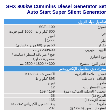
SHX 800kw Cummins Diesel Generator Set
Auto Start Super Silent Generator
تفاصيل مولد الديزل
نموذج
SCF-1100
800 كيلو وات | 1000 كيلو فولت
قوة
أمبير
تيار
1444 أ
تكرار
50 هرتز (60 هرتز لاختياري)
الجهد االكهربى
230/400 فولت
فتح / غير نافذ للمطر / صامت /
نوع اختياري
مقطورة / حاوية
حجم النوع المفتوح
4300 * 1800 * 2500 مم
التفاصيل الإلكترونية
محرك ديزل
س
نموذج العلامة التجارية
الكمون KTA38-G2A
الطاقة الاحتياطية
895 كيلو واط
طموح
توربو
عدد الاسطوانات
12
تتحمل * السكتة الدماغية (مم)
159 * 159
النزوح (L)
38
سعة الزيت (L)
135
طريقة البدء
بدء التشغيل الكهربائي DC 24V
استهلاك الوقود (g / kw.h)
207