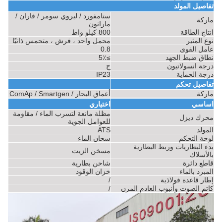
تفاصيل المولد
ستامفورد / ليروي سومر / فاران /
ماركة
ماراثون
انتاج الطاقة
800 كيلو واط
نوع المثير
محمل واحد ، فرش ، متحمس ذاتيًا
عامل القوى
0.8
نطاق ضبط الجهد
≥5٪
درجة انسولاتيون
ح
درجة الحماية
IP23
تفاصيل تحكم
ماركة
أعماق البحار / ComAp / Smartgen
اساسي
اختياري
مظلة مانعة لتسرب الماء / مقاومة
محرك ديزل
للعوامل الجوية
المولد
ATS
لوحة التحكم
سخان الماء
بدء البطاريات وربط البطارية
مسخن الزيت
بالأسلاك
قاطع دائرة
شاحن بطارية
المبرد بالماء
خزان الوقود
إطار قاعدة فولاذية
/
كاتم الصوت وأنبوب العادم المرن
/