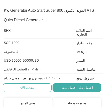
ATS المولد الكمون 800 Kw Generator Auto Start Super
Quiet Diesel Generator
اسم العلامة
SHX
التجارية:
SCF-1000
رقم الطراز:
1 مجموعة
الـ MOQ:
USD 60000-80000USD
السعر:
Plyfilm أو الخشب الرقائقي
تفاصيل التعبئة:
L / C ، T / T ، ويسترن يونيون ، موني جرام
شروط الدفع:
احصل على أفضل سعر
نتحدث الآن
معلومات مفصلة
وصف المنتج