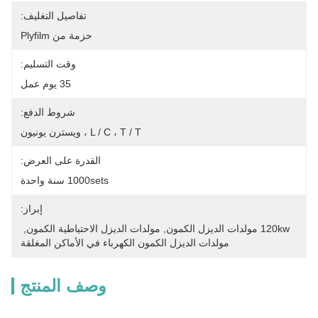
تفاصيل التغليف:
حزمة من Plyfilm
وقت التسليم:
35 يوم عمل
شروط الدفع:
L / C ، T / T ، ويسترن يونيون
القدرة على العرض:
1000sets سنة واحدة
إبراز:
120kw مولدات الديزل الكمون
, 
مولدات الديزل الاحتياطية الكمون
, 
مولدات الديزل الكمون الكهرباء في الأماكن المغلقة
وصف المنتج