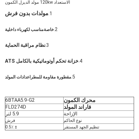
الاستعداد 120kw مولد الديزل الكمون
مولدات بدون فرش
1.
2.
خاصة
مناسب ل
كهرباء داخلية
3.
نظام مراقبة الحماية
4.
خزانة تحكم أوتوماتيكية بالكامل ATS
5.
مقطورة مقاومة للمطر
اعدادات المولد
محرك الكمون
6BTAA5.9-G2
فاراند المولد
FLD274D
الإزاحة
5.9 لتر
نوع الحاكم
فرش
تنظيم الجهد المستقر
± 0.5٪