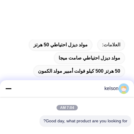
العلامات:
مولد ديزل احتياطي 50 هرتز
مولد ديزل احتياطي صامت ميجا
50 هرتز 500 كيلو فولت أمبير مولد الكمون
kelson
اتصال سريع
7:04 AM
Good day, what product are you looking for?
العنوان
رقم 1 ، Xinglong 2nd Road ، منطقة Guanglong الصناعية ،