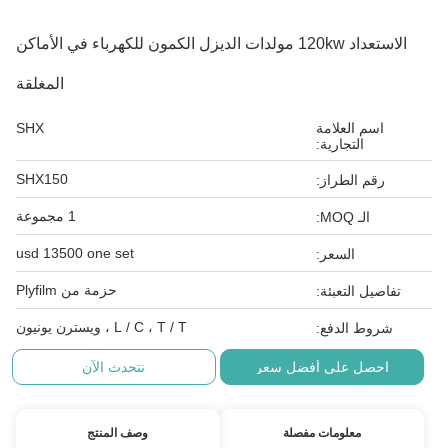
الاستعداد 120kw مولدات الديزل الكمون للكهرباء في الأماكن
المغلقة
اسم العلامة
SHX
التجارية:
SHX150
رقم الطراز:
1 مجموعة
الـ MOQ:
usd 13500 one set
السعر:
حزمة من Plyfilm
تفاصيل التعبئة:
L / C ، T / T ، ويسترن يونيون
شروط الدفع:
احصل على أفضل سعر
نتحدث الآن
معلومات مفصلة
وصف المنتج