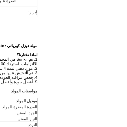
القدرة عل
إبراز:
مولد ديزل كهربائي 1000KW 50Hz 1250KVA 1MW SDEC Power Generator للمصنع
لماذا تختارنا؟
1. Sunkings هي المجموعة الأولى من موردي ضمان التجارة، توافق على الالتزام بجودة المنتج والتسليم
الالتزامات. استرداد 100٪ من الدفع مقابل وقت التسليم.
2. مورد ذهبي لمدة 4 سنوات بتقييم Alibaba.
3. تم التفتيش عليها من قبل مؤسسة التفتيش التابعة لمكتب فيريتاس.
4. فحص مراقبة الجودة بنسبة 100٪ قبل الشحن.
5. أفضل جودة وأفضل خدمة بأسعار تنافسية.
مواصفات المولد
موديل المولد
القدرة المقدرة للمولد
الجهد المقنن
التيار المقنن
التردد