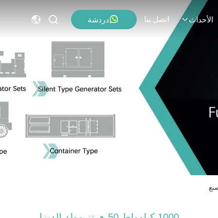
اتصل بنا
دردشة
الأحداث
1000 كيلوواط 50 هرتز مولد الديزل