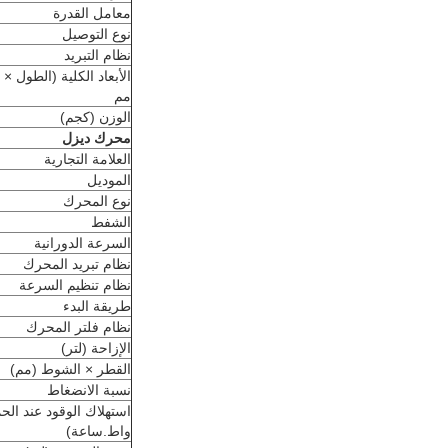
معامل القدرة
نوع التوصيل
نظام التبريد
الأبعاد الكلية (الطول ×
مم
الوزن (كجم)
محرك ديزل
العلامة التجارية
الموديل
نوع المحرك
الشفط
السرعة الدورانية
نظام تبريد المحرك
نظام تنظيم السرعة
طريقة البدء
نظام فلتر المحرك
الإزاحة (لتر)
القطر × الشوط (مم)
نسبة الانضغاط
واط.ساعة)