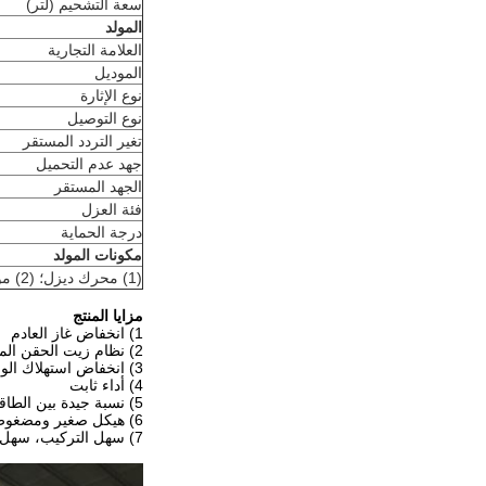
سعة التشحيم (لتر)
المولد
العلامة التجارية
الموديل
نوع الإثارة
نوع التوصيل
تغير التردد المستقر
جهد عدم التحميل
الجهد المستقر
فئة العزل
درجة الحماية
مكونات المولد
(1) محرك ديزل؛ (2) مولد؛ (3) مجموعة المبرد؛ (4) لوحة التحكم؛ (5) إطار القاعدة.
مزايا المنتج
1) انخفاض غاز العادم
2) نظام زيت الحقن المباشر للوقود المستقل
3) انخفاض استهلاك الوقود
4) أداء ثابت
5) نسبة جيدة بين الطاقة والوزن
6) هيكل صغير ومضغوط ومظهر جميل
7) سهل التركيب، سهل الصيانة