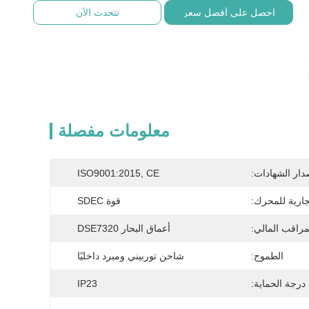
احصل على أفضل سعر
نتحدث الآن
معلومات مفصلة
دار الشهادات:
ISO9001:2015, CE
تجارية للمحرك:
قوة SDEC
مراقب المالي:
أعماق البحار DSE7320
الطموح:
شاحن توربيني ومبرد داخليًا
درجة الحماية:
IP23