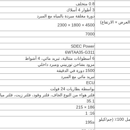
0.8 متخلف
3 أطوار 4 أسلاك
دورة مغلقة مبردة بالمياه مع المبرد
 العرض × الارتفاع)
4500 × 1800 × 2300
7000
SDEC Power
6WTAA35-G311
6 أسطوانات متتالية، تبريد مائي، 4 أشواط
مزود بشاحن توربيني ومبرد داخلي
1500 دورة في الدقيقة
تبريد مائي مع المبرد
ECU
بواسطة بطاريات 24 فولت
فلتر هواء من النوع الجاف، فلتر وقود، فلتر زيت، فلتر ميا
35.1
186 × 215
16: 1
استهلاك الوقود عند الحمل 100٪ (جم/كيلو
≤195