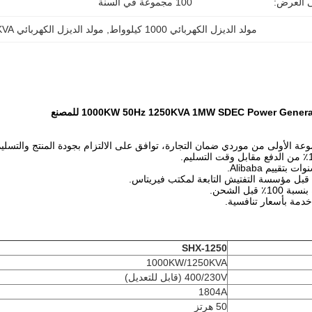
ى العرض:
100 مجموعة في السنة
مولد الديزل الكهربائي 1000 كيلوواط
, 
مولد الديزل الكهربائي 1250KVA
SHX-1250
1000KW/1250KVA
400/230V (قابل للتعديل)
1804A
50 هرتز