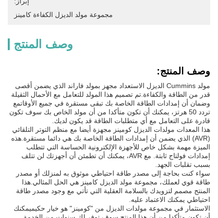
إبراز:
مجموعة مولد الديزل الكفاءة كامينز
وصف المنتج
وصف المنتج:
مولد Cummins الديزل الاستعداد مجهز بمولد فاراند الذي يضمن أقصى
قدر من الطاقة والكفاءة.تم تصميم هذا المولد للتعامل مع الأحمال الثقيلة
وضمان أن إمدادات الطاقة الخاصة بك تبقى مستقرة في جميع الأوقاتمع
تردد 50 هرتز، يمكنك أن تكون متأكدا من أن مولد الخاص بك سوف تكون
قادرة على التعامل مع أي متطلبات الطاقة قد يكون لديك.
هذا المعدات مولدات الديزل كومينز مجهزة أيضا مع منظم التوتر التلقائي
(AVR) الذي يضمن أن إمدادات الطاقة الخاصة بك هي دائما مستقرة.هذه
الميزة مهمة بشكل خاص للأجهزة الإلكترونية الحساسة التي تتطلب
إمدادات فولتاج ثابتة. مع AVR، يمكنك أن تطمئن أن أجهزتك لن تتلف
بسبب تقلبات الجهد.
سواء كنت بحاجة إلى مصدر طاقة احتياطي موثوق به لمنزلك أو مصدر
طاقة قوي لعملك، مجموعة مولد الديزل كامينز هي الحل المثالي.هذا
المنتج مصمم لتزويدك بالسلامة العقلية التي تأتي مع وجود مصدر طاقة
احتياطي يمكنك الاعتماد عليه.
الاستثمار في مجموعة مولدات الديزل من "كومينز" هو خيار حكيميمكنك
أن تكون متأكدا من أن هذا المنتج سوف توفر لك سنوات من الخدمة