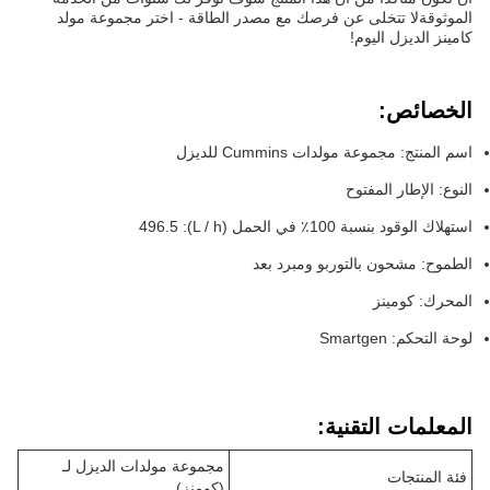
الموثوقةلا تتخلى عن فرصك مع مصدر الطاقة - اختر مجموعة مولد
كامينز الديزل اليوم!
الخصائص:
اسم المنتج: مجموعة مولدات Cummins للديزل
النوع: الإطار المفتوح
استهلاك الوقود بنسبة 100٪ في الحمل (L / h): 496.5
الطموح: مشحون بالتوربو ومبرد بعد
المحرك: كومينز
لوحة التحكم: Smartgen
المعلمات التقنية:
مجموعة مولدات الديزل لـ
فئة المنتجات
(كومنز)