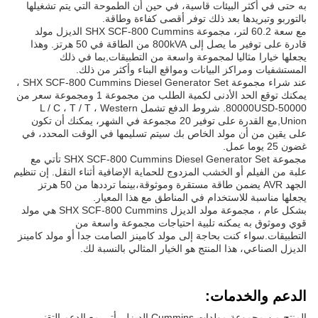
به حتى في أكثر البيئات قاسية، في حين أن الطموحة التي يتم تشغيلها
بالتوربو وتبريدها بعد ذلك توفر أقصى كفاءة وطاقة.
مع سعة 60.2 لتر، مجموعة SHX SCF-800 Cummins الديزل مولد
قادرة على توفير ما يصل إلى 800kVA من الطاقة في 50 هرتز. وهذا
يجعلها خيارا مثاليا لمجموعة واسعة من التطبيقات,بما في ذلك
المستشفيات ومراكز البيانات ومواقع البناء وأكثر من ذلك.
عند شراء مجموعة SHX SCF-800 Cummins Diesel Generator Set ،
يمكنك توقع الحد الأدنى لكمية الطلب من مجموعة 1 ومجموعة سعر من
50000-80000USD. شروط الدفع تشمل L / C ، T / T ، Western
Union,مع القدرة على توفير 20 مجموعة في الشهر، يمكنك أن تكون
على يقين من أن مولد الخاص بك سيتم تسليمها في الوقت المحدد، في
غضون 25 يوما عمل.
مجموعة SHX SCF-800 Cummins Diesel Generator Set تأتي مع
علبة من الفيلم أو الخشب المزدوج للحماية الإضافية أثناء النقل. إن تنظيم
الجهد AVR يضمن طاقة مستقرة وموثوقة،بينما ترددها من 50 هرتز
يجعلها مناسبة للاستخدام في المناطق مع هذا المعيار.
بشكل عام ، مجموعة مولد الديزل SHX SCF-800 Cummins هي مولد
قوي وموثوق به يمكنه تلبية احتياجات مجموعة واسعة من
التطبيقات.سواء كنت بحاجة إلى مولد كامينز الصامت جدا أو مولد كامينز
الديزل الصناعي، هذا المنتج هو الخيار المثالي بالنسبة لك.
الدعم والخدمات:
المنتج من مجموعة مولدات Cummins الديزل يأتي مع الدعم التقني