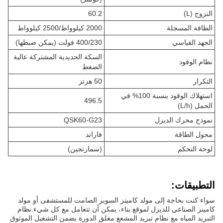
النزوح (L)
60.2
الطاقة المسجلة
2000 كيلوواط/2500 كيلوواط
الجهد القياسي
400/230 فولت (يمكن ضبطها)
السكة الحديدية المشتركة عالية
نظام الوقود
الضغط
التكرار
50 هرتز
استهلاك الوقود بنسبة 100% في
496.5
الحمل (L/h)
نموذج محرك الديزل
QSK60-G23
محول الطاقة
فاراند
لوحة التحكم
(سمارتجين)
التطبيقات:
سواء كنت بحاجة إلى مولد كامينز السوبر الصامت للمستشفى أو مولد
كامينز الصناعي للديزل لموقع بناء، يمكن أن تتعامل مع كل شيء.نظام
التبريد المياه مع نظام تبريد المشعع مغلق الدورة يضمن التشغيل الموثوق