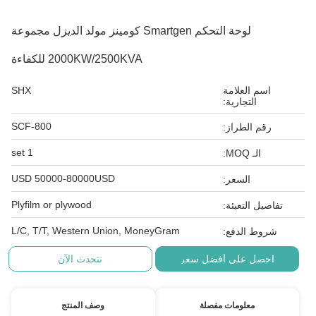
لوحة التحكم Smartgen كومينز مولد الديزل مجموعة
2000KW/2500KVA للكفاءة
اسم العلامة
SHX
التجارية:
SCF-800
رقم الطراز:
1 set
الـ MOQ:
USD 50000-80000USD
السعر:
Plyfilm or plywood
تفاصيل التعبئة:
L/C, T/T, Western Union, MoneyGram
شروط الدفع:
احصل على أفضل سعر
نتحدث الآن
معلومات مفصلة
وصف المنتج