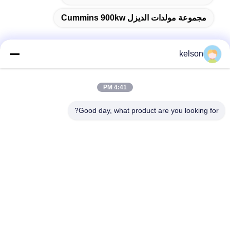
مجموعة مولدات الديزل Cummins 900kw
kelson
اتصال سريع
4:41 PM
العنوان
Good day, what product are you looking for?
رقم 1 ، Xinglong 2nd Road ، منطقة Guanglong الصناعية ،
مدينة Chencun ، Shunde ، Foshan ، الصين.
الهاتف
86-137-9008-0227
البريد الإلكتروني
kelson@sunkings.cn