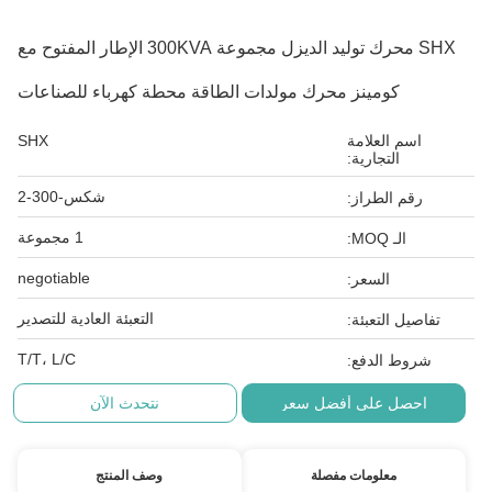
SHX محرك توليد الديزل مجموعة 300KVA الإطار المفتوح مع
كومينز محرك مولدات الطاقة محطة كهرباء للصناعات
اسم العلامة
SHX
التجارية:
شكس-300-2
رقم الطراز:
1 مجموعة
الـ MOQ:
negotiable
السعر:
التعبئة العادية للتصدير
تفاصيل التعبئة:
T/T، L/C
شروط الدفع:
احصل على أفضل سعر
نتحدث الآن
معلومات مفصلة
وصف المنتج