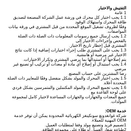
التفتيش والاختبار
1 عامة
1.1 يجب اختبار كل محرك في ورشة عمل الشركة المصنعة لتصديق
طاقة المحرك واستهلاك الوقود
وفقًا لظروف تشغيل الموقع المحددة من قبل المشتري في ورقة بيانات
المواصفات.
1.2 يجب إرسال جميع رسومات المعلومات ذات الصلة ذات الصلة
بالفحص وإجراءات الاختبار إلى
المشتري قبل إخطار تاريخ الاختبار.
1.3 يجب على المشتري طلب إجراء اختبارات إضافية إذا كانت نتائج
الاختبار غير مرضية أو هامشية.
يتم إصلاحها أو استبدالها بما يرضي المشتري وتكرار الاختبارات.
1.4 يجب استبدال أو إصلاح أي مادة أو معدات أو تركيب أو تصنيع غير
مرضي
رضا المشترين على حساب المصنع.
1.5 يجب اختبار المحرك والمولد بشكل منفصل وفقًا للمعايير ذات الصلة
المحددة أعلاه.
1.6 يجب تجميع المحرك والمولد المكتملين والمتمرسين بشكل فردي
على لوحة القاعدة مع
جميع المعدات والجهازات والجهازات المساعدة لاختبار كامل لمجموعة
المولدات.
خدمة OEM:
شركة غوانغدونغ سونكينغز الكهربائية المحدودة يمكن أن توفر خدمة
OEM المهنية للعملاء.
1تصميم فريد وتصنيع مولد وفقا لمتطلبات العميل.
2طباعة شعار العميل أو طلاء على مجموعة الطاقة.