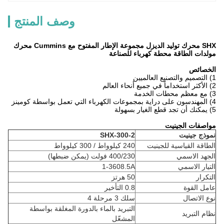
وصف المنتج
SHX محرك توليد الديزل مجموعة الإطار المفتوح مع Cummins محرك
مولدات الطاقة محطة كهرباء للصناعة
الخصائص
1) التصميم والتصنيع العالميين
2) الأكثر استخداماً في جميع أنحاء العالم
3) مع معظم محطات الخدمة
4) المهندسون على دراية بمجموعات الكهرباء التي تعمل بواسطة كومينز
5) يمكنك أن تجد قطع الغيار بسهولة
مواصفات الجينيت
نموذج جينيت
SHX-300-2
الطاقة القياسية للجينيت
240 كيلوواط / 300 كيلوواط
الجهد الاسمي
400/230 فولت (يمكن ضبطها)
التيار الاسمي
1-3608.5A
التكرار
50 هرتز
عامل القوة
0.8 التأخير
نوع الاتصال
سلك 3 مرحلة 4
التبريد بالماء بالدورة المغلقة بواسطة
نظام التبريد
المشعّل