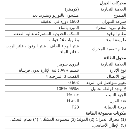
محركات الديزل
العلامة التجارية
(كومينز)
الطموح
مشحون بالتوربو ومتبريد بعد
سرعة الدوران
1500 دورة في الدقيقة
نظام تبريد المحرك
المبرد بالماء
نظام الوقود
السكك الحديدية المشتركة عالية الضغط
طريقة البدء
بطاريات 24 فولت
فلتر الهواء الجاف ، فلتر الوقود ، فلتر الزيت
نظام تصفية المحرك
، فلتر الماء
محول الطاقة
العلامة التجارية
ليروي سومر
نوع الإثارة
تنظيم AVR ذاتية الإثارة بدون فرشاة
نوع الاتصال
القطب 3 المرحلة 4
تغيير متواصل في التردد
0.50٪
لا توجد فولطة تحميل
≥95%-105%
الجهد الثابت
≤ ± 1%
فئة العزل
الفئة H
درجة الحماية
IP23
مكونات مجموعة الطاقة
(1) محرك الديزل؛ (2) المولد؛ (3) مجموعة المشعّل؛ (4) نظام التحكم؛
(5) الإطار الأساسي.