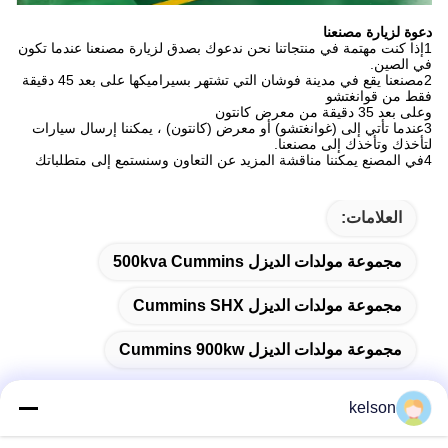
دعوة لزيارة مصنعنا
1إذا كنت مهتمة في منتجاتنا نحن ندعوك بصدق لزيارة مصنعنا عندما تكون
في الصين.
2مصنعنا يقع في مدينة فوشان التي تشتهر بسيراميكها على بعد 45 دقيقة
فقط من قوانغتشو
وعلى بعد 35 دقيقة من معرض كانتون
3عندما تأتي إلى (غوانغتشو) أو معرض (كانتون) ، يمكننا إرسال سيارات
لتأخذك وتأخذك إلى مصنعنا.
4في المصنع يمكننا مناقشة المزيد عن التعاون وسنستمع إلى متطلباتك
العلامات:
مجموعة مولدات الديزل 500kva Cummins
مجموعة مولدات الديزل Cummins SHX
مجموعة مولدات الديزل Cummins 900kw
kelson