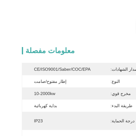
معلومات مفصلة
دار الشهادات:
CE/ISO9001/Saber/COC/EPA
النوع:
إطار مفتوح/صامت
مخرج قوي:
10-2000kw
طريقة البدء:
بداية كهربائية
درجة الحماية:
IP23