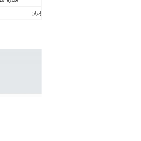
القدرة عل
إبراز: