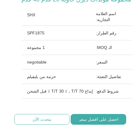
اسم العلامة
SHX
التجارية:
رقم الطراز:
SPF1875
الـ MOQ:
1 مجموعة
السعر:
negotiable
تفاصيل التعبئة:
حزمة من بليفيلم
شروط الدفع:
إيداع T/T 30 ٪ ، T/T 70 ٪ قبل الشحن
احصل على أفضل سعر
نتحدث الآن