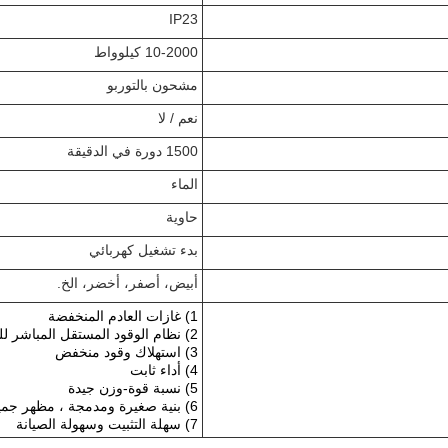
IP23
10-2000 كيلوواط
مشحون بالتوربو
نعم / لا
1500 دورة في الدقيقة
الماء
حاوية
بدء تشغيل كهربائي
أبيض، أصفر، أخضر، الخ.
1) غازات العادم المنخفضة
2) نظام الوقود المستقل المباشر للزيت
3) استهلاك وقود منخفض
4) أداء ثابت
5) نسبة قوة-وزن جيدة
6) بنية صغيرة ومدمجة ، مظهر جميل
7) سهلة التثبيت وسهولة الصيانة