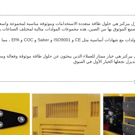
 بيركنز هي حلول طاقة متعددة الاستخدامات وموثوقة مناسبة لمجموعة واسعة م
تصنيع الموثوق بها من الصين، هذه مجموعات المولدات مثالية لمختلف الصناعات و
ISO و Saber و COC و EPA ، مما يضمن الامتثال للمعايير الدولية للجودة والبيئة.
ركنز هي خيار ممتاز للعملاء الذين يبحثون عن حلول طاقة موثوقة وفعالة ومعت
ديزل تجعلها الخيار الأول في السوق.