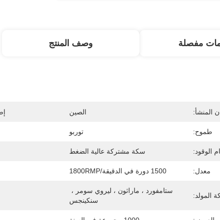
مات مفصلة
وصف المنتج
 المنشأ:
الصين
إص
طموح:
توربو
م الوقود:
سكة مشتركة عالية الضغط
معدل:
1500 دورة في الدقيقة/1800RMP
ستامفورد ، ماراثون ، ليروي سومر ، 
ة المولد:
سنكينجس