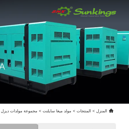
المنزل
>
المنتجات
>
مولد ميغا سايلنت
>
مجموعة مولدات ديزل حاوية 20 قد