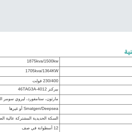
ية
1875kva/1500kw
1705kva/1364KW
230/400 فولت
بيركنز 4012-46TAG3A
مارثون، ستامفورد، ليروي سومر العل
Smatgen/Deepsea أو غيرها
السكة الحديدية المشتركة عالية ال
12 أسطوانة في صف